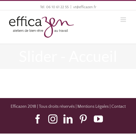
Tél. 06 10 61 22 55
|
vt@efficazen.fr
Slider - Accueil
Efficazen 2018 | Tous droits réservés |
Mentions Légales
|
Contact