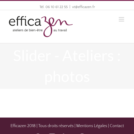
Tél. 06 10 61 22 55
|
vt@efficazen.fr
Slider - Ateliers :
photos
Efficazen 2018 | Tous droits réservés |
Mentions Légales
|
Contact